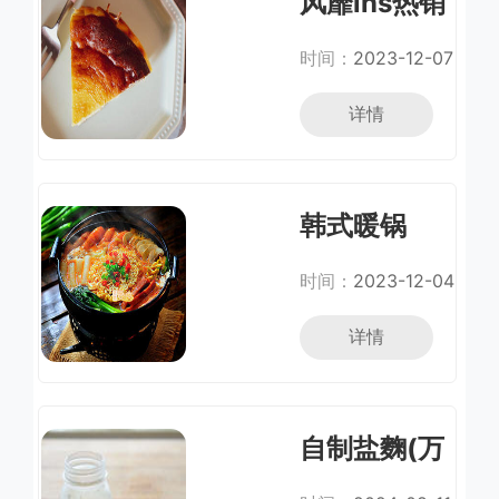
风靡ins热销
百万的巴斯
时间：
2023-12-07
克式烤芝士
详情
蛋糕
韩式暖锅
时间：
2023-12-04
详情
自制盐麴(万
用腌料)