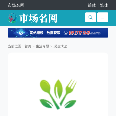
市场名网
简体
|
繁体
当前位置：
首页
>
生活专题
>
菜谱大全