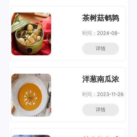
茶树菇鹌鹑
蛋土鸡汤
时间：
2024-08-
29
详情
洋葱南瓜浓
汤(抗风寒，
时间：
2023-11-26
抗感冒)
详情