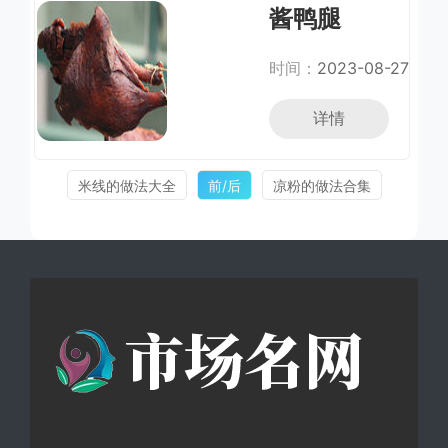
酱鸭腿
时间：
2023-08-27
详情
米线的做法大全
前/后
凉粉的做法合集