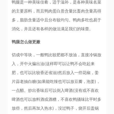
鸭腿是一种美味佳肴，适于滋补，是各种美味名菜
的主要原料，而且鸭肉蛋白质含量比畜肉含量高得
多，脂肪含量适中且分布较均匀。鸭肉多吃也易于
消化，并且还有各样的做法满足我们的味蕾。
鸭腿怎么做更嫩
切成中等块，一般鸭比较肥都不放油，直接冷锅放
入，开中火煸出油(这样即可以让鸭不会吃起来
肥，也可以比较香还省油)然后放入一些花椒，姜
片蒜老抽白糖(如果能吃辣也可以放豆瓣，泡姜)，
一点醋。炒出香味后可以倒入啤酒(没有或不喜欢
啤酒也可以放料酒或酒糟，不喜欢鸭骚味比平时多
放些，然后再加入热水)，没过鸭子，烧开后盖锅