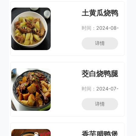
土黄瓜烧鸭
腿(减肥瘦身
时间：
2024-08-
菜)
30
详情
茭白烧鸭腿
时间：
2024-07-
05
详情
香芋腊鸭煲