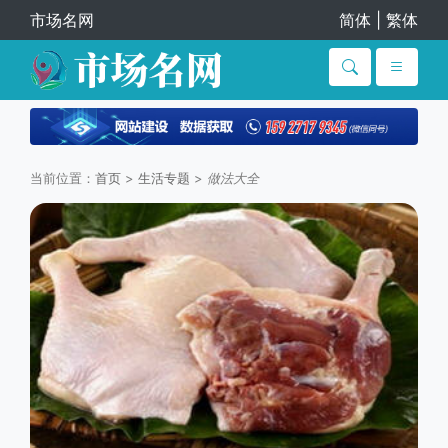
市场名网
简体
|
繁体
当前位置：
首页
>
生活专题
>
做法大全