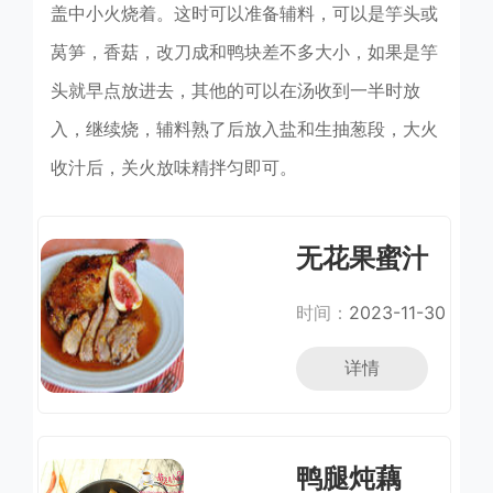
盖中小火烧着。这时可以准备辅料，可以是竽头或
莴笋，香菇，改刀成和鸭块差不多大小，如果是竽
头就早点放进去，其他的可以在汤收到一半时放
入，继续烧，辅料熟了后放入盐和生抽葱段，大火
收汁后，关火放味精拌匀即可。
无花果蜜汁
烤鸭
时间：
2023-11-30
详情
鸭腿炖藕