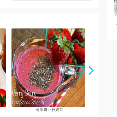
以存放多久
莓果奇亚籽奶昔