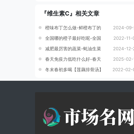
『维生素C』相关文章
橙味布丁怎么做-鲜橙布丁的
2024-09-
做法
全国哪的橙子最好吃呢-全国
2022-11-
最好吃的橙子
减肥最厉害的蔬菜-蚝油生菜
2024-12-
的酱汁怎么调
春天免疫力低吃什么好-春天
2025-02-
免疫力低应该吃什么
冬末春初多喝【莲藕排骨汤】
2022-02-
清热润肠，补气健脾