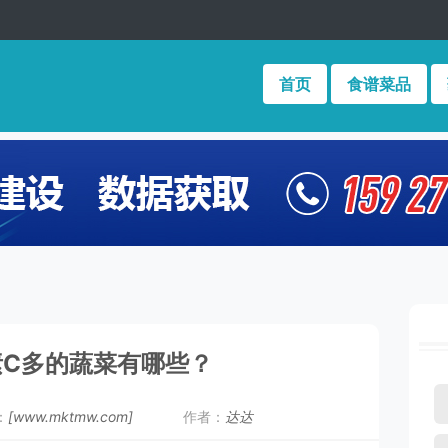
首页
食谱菜品
素C多的蔬菜有哪些？
：
[www.mktmw.com]
作者：
达达