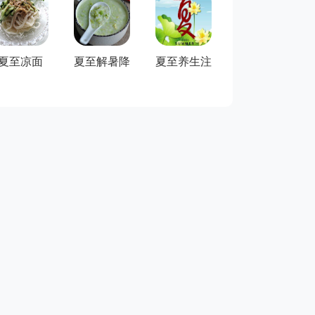
夏至凉面
夏至解暑降
夏至养生注
火食物排行
意些什么？
榜前...
清凉蜂蜜柠檬绿茶
番茄西瓜汁