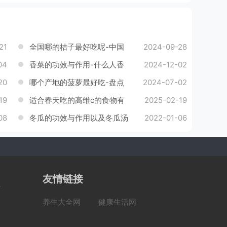
21
全国哪的桔子最好吃呢-中国
2024-09-28
04
最好吃的桔子排名
香菜的功效与作用-什么人香
2024-12-02
20
菜不能吃
哪个产地的菠萝最好吃-盘点
2024-07-02
19
中国6个菠萝最好吃的地方
适合春天吃的高维c的食物有
2025-02-19
08
哪些？
冬瓜的功效与作用以及冬瓜汤
2022-01-06
怎么做好喝
友情链接
养生大全网
健康生活网