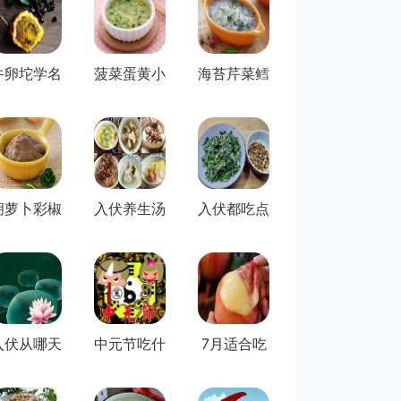
牛卵坨学名
菠菜蛋黄小
海苔芹菜鳕
叫什么-牛
米粥(8月以
鱼粥(8月以
卵坨...
上...
上...
胡萝卜彩椒
入伏养生汤
入伏都吃点
猪肝泥(8月
有哪些-推
什么-三伏
宝...
荐6...
天吃...
入伏从哪天
中元节吃什
7月适合吃
算起？
么好？七月
的水果有哪
半鬼...
些-...