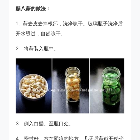
腊八蒜的做法：
1、蒜去皮去掉根部，洗净晾干。玻璃瓶子洗净后
开水烫过，自然晾干。
2、将蒜装入瓶中。
3、倒入白醋。至瓶口处。
4、密封好，放在阴凉的地方，几天后蒜就开始变