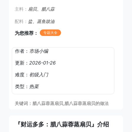
主料：
扇贝、腊八蒜
配料：
盐、蒸鱼豉油
为您推荐：
专题大全
作者：
市场小编
更新：
2026-01-26
难度：
初级入门
类型：
热菜
关键词：腊八蒜蓉蒸扇贝,腊八蒜蓉蒸扇贝的做法
『财运多多：腊八蒜蓉蒸扇贝』介绍