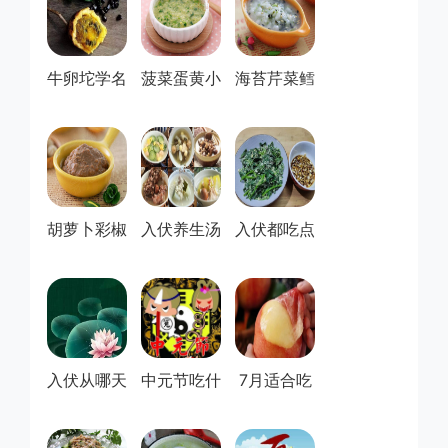
牛卵坨学名
菠菜蛋黄小
海苔芹菜鳕
叫什么-牛
米粥(8月以
鱼粥(8月以
卵坨...
上...
上...
胡萝卜彩椒
入伏养生汤
入伏都吃点
猪肝泥(8月
有哪些-推
什么-三伏
宝...
荐6...
天吃...
入伏从哪天
中元节吃什
7月适合吃
算起？
么好？七月
的水果有哪
半鬼...
些-...