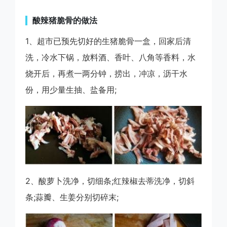
酸辣猪脆骨的做法
1、超市已预先切好的生猪脆骨一盒，回家后清
洗，冷水下锅，放料酒、香叶、八角等香料，水
烧开后，再煮一两分钟，捞出，冲凉，沥干水
份，用少量生抽、盐备用;
2、酸萝卜洗净，切细条;红辣椒去蒂洗净，切斜
条;蒜瓣、生姜分别切碎末;