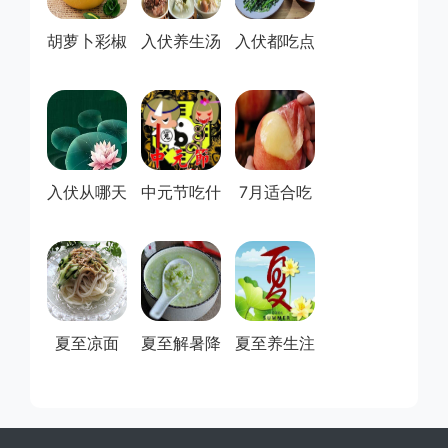
胡萝卜彩椒
入伏养生汤
入伏都吃点
猪肝泥(8月
有哪些-推
什么-三伏
宝...
荐6...
天吃...
入伏从哪天
中元节吃什
7月适合吃
算起？
么好？七月
的水果有哪
半鬼...
些-...
夏至凉面
夏至解暑降
夏至养生注
火食物排行
意些什么？
榜前...