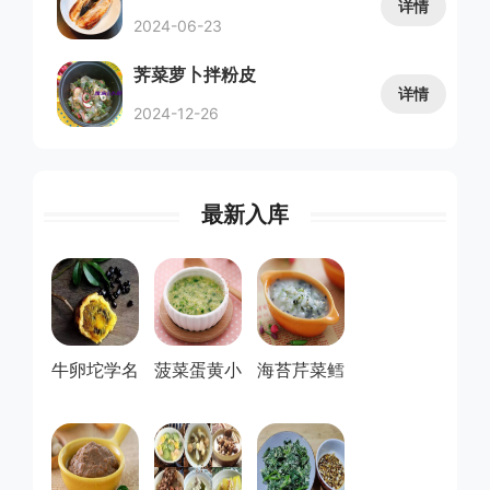
详情
2024-06-23
荠菜萝卜拌粉皮
详情
2024-12-26
最新入库
牛卵坨学名
菠菜蛋黄小
海苔芹菜鳕
叫什么-牛
米粥(8月以
鱼粥(8月以
卵坨...
上...
上...