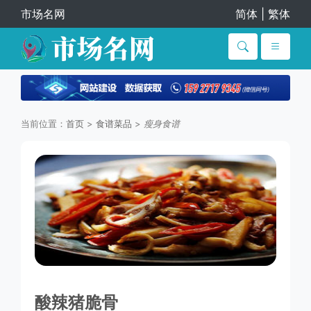
市场名网
简体
|
繁体
当前位置：
首页
>
食谱菜品
>
瘦身食谱
酸辣猪脆骨