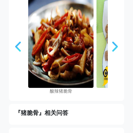
酸辣猪脆骨
辣椒孜
『猪脆骨』相关问答